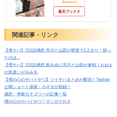
Amazon
楽天ブックス
関連記事・リンク
【僕ヤバ】122話感想 市川と山田が密室で2人きり！頼っ
たのは…
【僕ヤバ】120話感想 飲み会に市川と山田が参戦！おねえ
の気遣いが沁みる
【僕の心のヤバイやつ】ツイヤバまとめが配信！Twitter
公開ショート漫画・小ネタが収録！
感想・考察カテゴリーの記事一覧
僕の心のヤバイやつ | マンガクロス