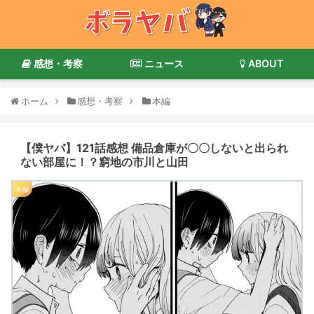
感想・考察
ニュース
ABOUT
ホーム
感想・考察
本編
【僕ヤバ】121話感想 備品倉庫が〇〇しないと出られ
ない部屋に！？窮地の市川と山田
本編