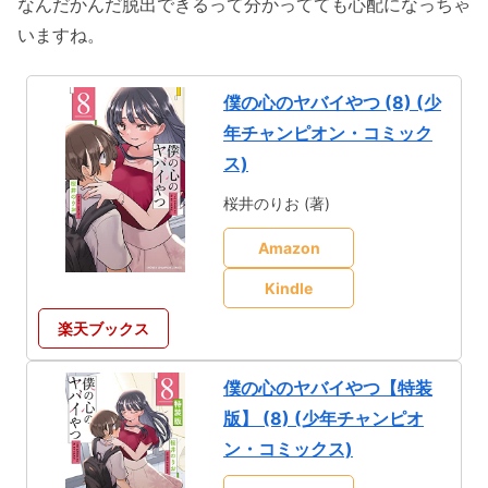
なんだかんだ脱出できるって分かってても心配になっちゃ
いますね。
僕の心のヤバイやつ (8) (少
年チャンピオン・コミック
ス)
桜井のりお (著)
Amazon
Kindle
楽天ブックス
僕の心のヤバイやつ【特装
版】 (8) (少年チャンピオ
ン・コミックス)