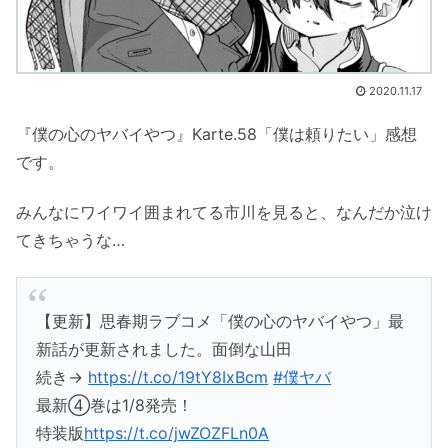
2020.11.17
『僕の心のヤバイやつ』Karte.58「僕は頼りたい」感想
です。
みんなにワイワイ囲まれてる市川を見ると、なんだか泣け
てきちゃうな…
【更新】思春期ラブコメ「僕の心のヤバイやつ」最
新話が更新されました。面倒な山田
続き→
https://t.co/19tY8IxBcm
#僕ヤバ
最新④巻は1/8発売！
特装版
https://t.co/jwZOZFLn0A