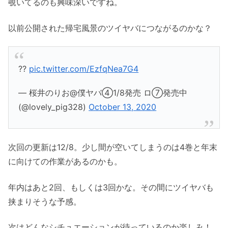
覗いてるのも興味深いですね。
以前公開された帰宅風景のツイヤバにつながるのかな？
⁇
pic.twitter.com/EzfqNea7G4
— 桜井のりお@僕ヤバ④1/8発売 ロ⑦発売中
(@lovely_pig328)
October 13, 2020
次回の更新は12/8。少し間が空いてしまうのは4巻と年末
に向けての作業があるのかも。
年内はあと2回、もしくは3回かな。その間にツイヤバも
挟まりそうな予感。
次はどんなシチュエーションが待っているのか楽しみ！