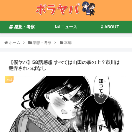
感想・考察
ニュース
ABOUT
ホーム
感想・考察
本編
【僕ヤバ】58話感想 すべては山田の掌の上？市川は
翻弄されっぱなし
本編