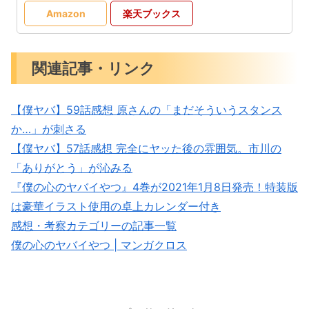
Amazon
楽天ブックス
関連記事・リンク
【僕ヤバ】59話感想 原さんの「まだそういうスタンス
か…」が刺さる
【僕ヤバ】57話感想 完全にヤッた後の雰囲気。市川の
「ありがとう」が沁みる
『僕の心のヤバイやつ』4巻が2021年1月8日発売！特装版
は豪華イラスト使用の卓上カレンダー付き
感想・考察カテゴリーの記事一覧
僕の心のヤバイやつ | マンガクロス