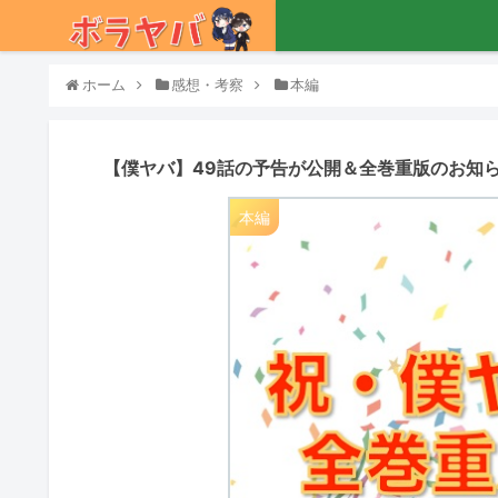
ホーム
感想・考察
本編
【僕ヤバ】49話の予告が公開＆全巻重版のお知
本編