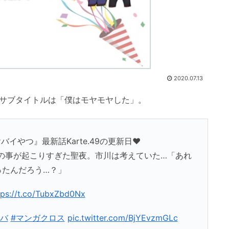
2020.07.13
禁！サブタイトルは「僕はモヤモヤした」。
イやつ』最新話Karte.49の更新日❤️
の事が起こりすぎた聖夜。市川は考えていた…「あれ
ったんだろう…？」
tps://t.co/TubxZbd0Nx
ヤバ
#マンガクロス
pic.twitter.com/BjYEvzmGLc