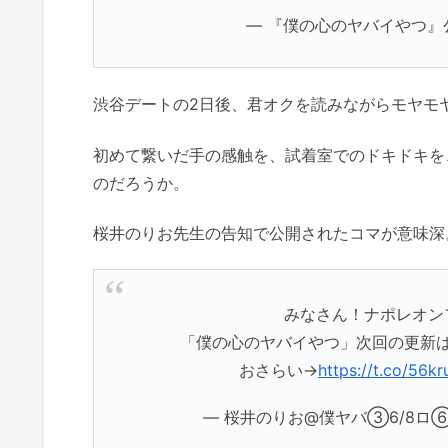
— 『僕の心のヤバイやつ』公式 
渋谷デートの2日後、君オクを読みながらモヤモ
初めて繋いだ手の感触を、試着室でのドキドキを
のだろうか。
桜井のりお先生の告知で公開されたコマが意味深
みなさん！ナポレオン
「僕の心のヤバイやつ」次回の更新は7
おさらい→
https://t.co/56k
— 桜井のりお@僕ヤバ③6/8ロ⑥発売中