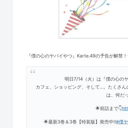
『僕の心のヤバイやつ』Karte.49の予告が解
明日7/14（火）は『僕の心のヤバ
カフェ、ショッピング、そして…。たくさん
は、何だ
🌟前話まで👇
ht
🌟最新3巻＆3巻【特装版】発売中‼️
#僕