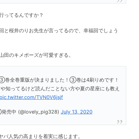
行ってるんですか？
回と桜井のりお先生が言ってるので、幸福回でしょう
山田のキメポーズが可愛すぎる。
③巻全巻重版が決まりました！③巻は4刷りめです！
方や知ってるけど読んだことない方や夏の星座にも教え
pic.twitter.com/TVN0V6jsjf
 (@lovely_pig328)
July 13, 2020
僕ヤバ人気の高まりを着実に感じます。