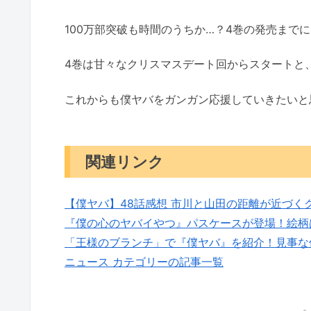
100万部突破も時間のうちか…？4巻の発売まで
4巻は甘々なクリスマスデート回からスタートと
これからも僕ヤバをガンガン応援していきたいと
関連リンク
【僕ヤバ】48話感想 市川と山田の距離が近づく
『僕の心のヤバイやつ』パスケースが登場！絵柄
「王様のブランチ」で『僕ヤバ』を紹介！見事な
ニュース カテゴリーの記事一覧